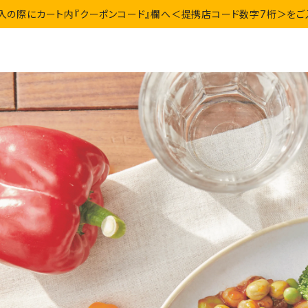
入の際にカート内『クーポンコード』欄へ＜提携店コード数字7桁＞をご